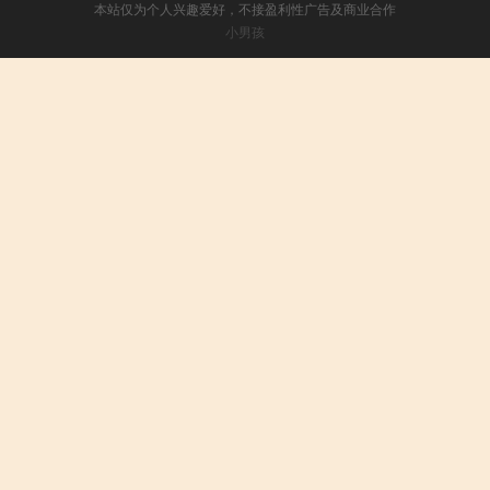
本站仅为个人兴趣爱好，不接盈利性广告及商业合作
小男孩