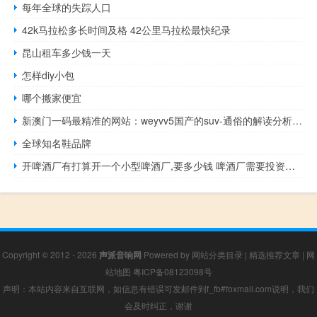
每年全球的失踪人口
42k马拉松多长时间及格 42公里马拉松最快纪录
昆山租车多少钱一天
怎样diy小包
哪个搬家便宜
新澳门一码最精准的网站：weyvv5国产的suv-通俗的解读分析-3130.WIN.140
全球知名鞋品牌
开啤酒厂有打算开一个小型啤酒厂,要多少钱 啤酒厂需要投资多少钱
Copyright © 2012 - 2026
声派音响网
Powered by
网站分类目录
|
精选推荐文章
|
网
站地图
粤ICP备08123098号
声明：本站内容来自互联网，如信息有错误可发邮件到f_fb#foxmail.com说明，我们
会及时纠正，谢谢