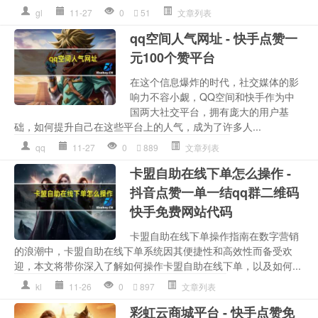
gl
11-27
0
51
文章列表
qq空间人气网址 - 快手点赞一
元100个赞平台
在这个信息爆炸的时代，社交媒体的影
响力不容小觑，QQ空间和快手作为中
国两大社交平台，拥有庞大的用户基
础，如何提升自己在这些平台上的人气，成为了许多人...
qq
11-27
0
889
文章列表
卡盟自助在线下单怎么操作 -
抖音点赞一单一结qq群二维码
快手免费网站代码
卡盟自助在线下单操作指南在数字营销
的浪潮中，卡盟自助在线下单系统因其便捷性和高效性而备受欢
迎，本文将带你深入了解如何操作卡盟自助在线下单，以及如何...
kl
11-26
0
897
文章列表
彩虹云商城平台 - 快手点赞免