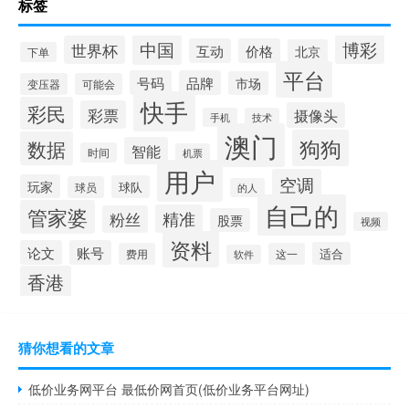
标签
中国
博彩
世界杯
互动
价格
北京
下单
平台
号码
品牌
市场
变压器
可能会
快手
彩民
彩票
摄像头
手机
技术
澳门
狗狗
数据
智能
时间
机票
用户
空调
玩家
球队
球员
的人
自己的
管家婆
精准
粉丝
股票
视频
资料
论文
账号
适合
费用
这一
软件
香港
猜你想看的文章
低价业务网平台 最低价网首页(低价业务平台网址)