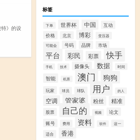
标签
中国
世界杯
互动
下单
·波特》的设
博彩
价格
北京
变压器
号码
品牌
市场
可能会
快手
平台
彩民
彩票
数据
摄像头
时间
手机
技术
澳门
狗狗
智能
机票
用户
玩家
球队
球员
的人
管家婆
空调
精准
粉丝
自己的
论文
股票
视频
资料
账号
费用
这一
软件
香港
适合