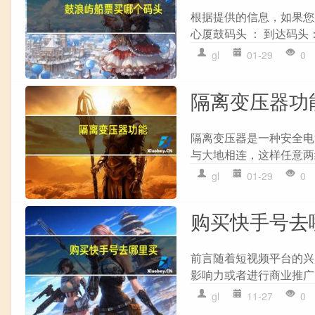
根据提供的信息，如果您
心厦鼓码头 ： 到达码头
gl
01-29
0
隔离变压器功
隔离变压器是一种安全电
与大地相连，这样任意两
gl
01-29
0
购买快手号去
前言随着短视频平台的兴
影响力或者进行商业推广
gl
11-27
0