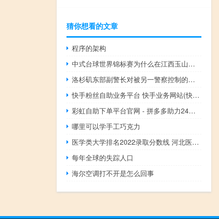
猜你想看的文章
程序的架构
中式台球世界锦标赛为什么在江西玉山县举行 中式台球世界锦标赛
洛杉矶东部副警长对被另一警察控制的男子施暴
快手粉丝自助业务平台 快手业务网站(快手粉丝如何快速涨到1万)
彩虹自助下单平台官网 - 拼多多助力24小时免费_梓豪代网刷
哪里可以学手工巧克力
医学类大学排名2022录取分数线 河北医科大学分数线
每年全球的失踪人口
海尔空调打不开是怎么回事