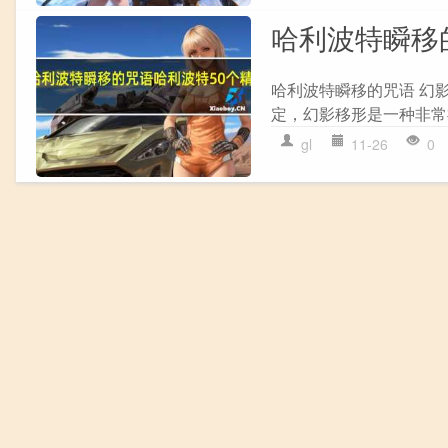
哈利波特瞬移
哈利波特瞬移的咒语 幻影移
定，幻影移形是一种非常
gl
11-26
0