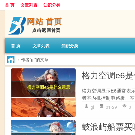
首 页
文章列表
知识分类
首 页
文章列表
知识分类
>
作者“gl”的文章
格力空调e6
格力空调显示E6通常表
者室内机控制电路板、室
gl
01-29
0
鼓浪屿船票买