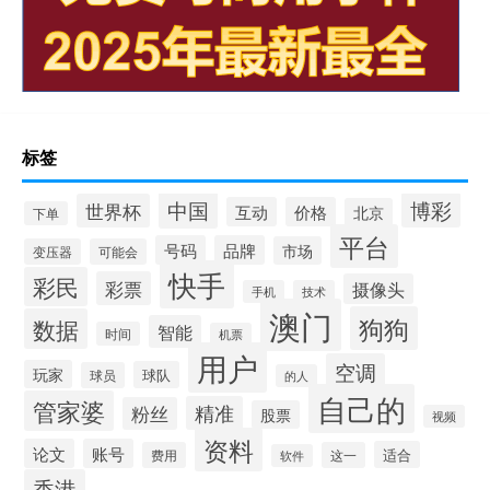
标签
中国
博彩
世界杯
互动
价格
北京
下单
平台
号码
品牌
市场
变压器
可能会
快手
彩民
彩票
摄像头
手机
技术
澳门
狗狗
数据
智能
时间
机票
用户
空调
玩家
球队
球员
的人
自己的
管家婆
精准
粉丝
股票
视频
资料
论文
账号
适合
费用
这一
软件
香港