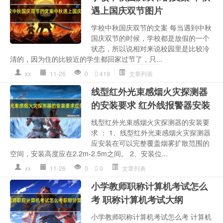
遇上国庆双节图片
学校中秋国庆双节的文案 每当遇到中秋
国庆双节的时候，学校都是放假的一个
状态，所以说相对来说校园里是比较冷
清的，因为住的比较近的学生都回家过节了，只...
xx
11-26
0
419
文章列表
线型红外光束感烟火灾探测器
的安装要求 红外线报警器安装
线型红外光束感烟火灾探测器的安装要
求 ： 1、线型红外光束感烟火灾探测器
应安装在可以完整覆盖烟雾扩散范围的
空间，安装高度应在2.2m-2.5m之间。 2、安装位...
xx
11-26
0
0
文章列表
小学教师职称计算机考试怎么
考 职称计算机考试大纲
小学教师职称计算机考试怎么考 计算机