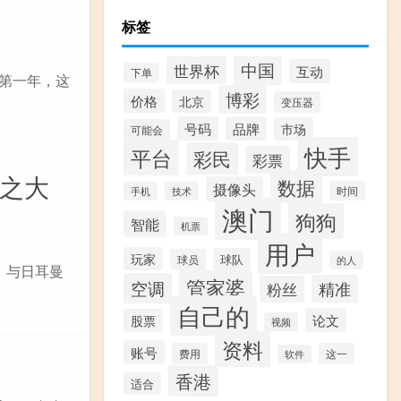
标签
中国
世界杯
互动
下单
的第一年，这
博彩
价格
北京
变压器
号码
品牌
市场
可能会
快手
平台
彩民
彩票
此之大
数据
摄像头
时间
手机
技术
澳门
狗狗
智能
机票
用户
玩家
球队
球员
的人
。与日耳曼
管家婆
空调
精准
粉丝
自己的
论文
股票
视频
资料
账号
费用
这一
软件
香港
适合