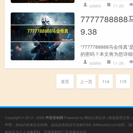
sslake
11-26
777778888
9.38
“7777788888马
的密码？本文将为您详细解析
sslake
11-26
首页
上一页
114
115
Copyright © 2012 - 2026
声派音响网
Powered by
网站分类目录
|
精选推荐文章
|
声明：本站内容来自互联网，如信息有错误可发邮件到f_fb#foxmail.com说明
本站仅为个人兴趣爱好，不接盈利性广告及商业合作