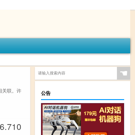
☚
相关联。许
公告
710