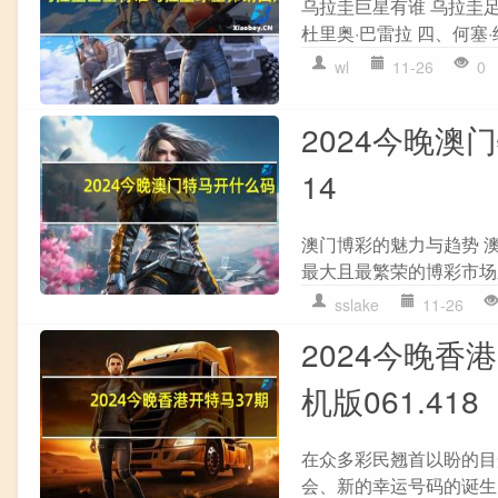
乌拉圭巨星有谁 乌拉圭足
杜里奥·巴雷拉 四、何塞·
wl
11-26
0
2024今晚澳
14
澳门博彩的魅力与趋势 
最大且最繁荣的博彩市场
sslake
11-26
2024今晚香
机版061.418
在众多彩民翘首以盼的目
会、新的幸运号码的诞生