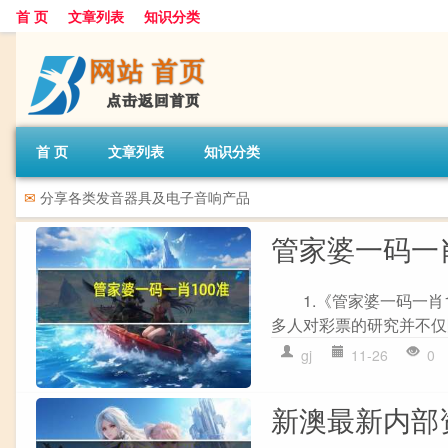
首 页
文章列表
知识分类
首 页
文章列表
知识分类
✉
分享各类发音器具及电子音响产品
管家婆一码一肖1
1.《管家婆一码一肖1
多人对彩票的研究并不仅
gj
11-26
0
新澳最新内部资