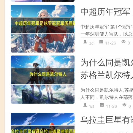
中超历年冠军
中超历年冠军 第1个冠军
一年深圳健力宝队，以总积
zc
11-26
0
为什么同是凯
苏格兰凯尔特
为什么同是凯尔特人,苏
人不同，凯尔特人在部落时
ws
11-26
0
乌拉圭巨星有