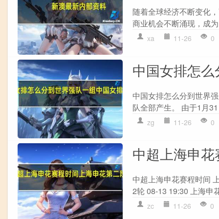
随着全球经济不断变化，
商业机会不断涌现，成为了
xa
11-26
0
中国女排怎么
中国女排怎么分到世界强
队全部产生。 由于1月3
zg
11-26
0
中超上海申花
中超上海申花赛程时间 上海申
2轮 08-13 19:30 上海申花
zc
11-26
0