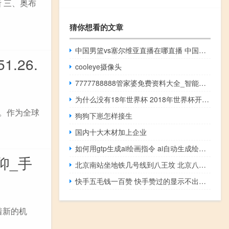
 三、奥布
猜你想看的文章
中国男篮vs塞尔维亚直播在哪直播 中国男篮比赛在哪看
.26.
cooleye摄像头
7777788888管家婆免费资料大全_智能AI深度解析_爱采购版v47.08.881
为什么没有18年世界杯 2018年世界杯开幕式
都。作为全球
狗狗下崽怎样接生
国内十大木材加上企业
如何用gtp生成ai绘画指令 ai自动生成绘画软件
仰_手
北京南站坐地铁几号线到八王坟 北京八王坟长途汽车站
快手五毛钱一百赞 快手赞过的显示不出来(快手明明赞了三百多个作品却显示赞八百个)
着新的机