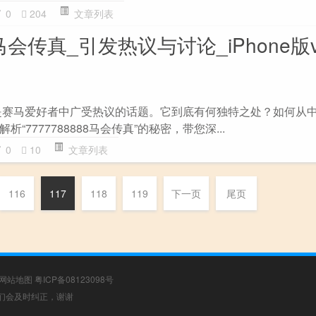
0
204
文章列表
8马会传真_引发热议与讨论_iPhone版v
会传真”是赛马爱好者中广受热议的话题。它到底有何独特之处？如何从
“7777788888马会传真”的秘密，带您深...
0
10
文章列表
116
117
118
119
下一页
尾页
网站地图
粤ICP备08123098号
，我们会及时纠正，谢谢