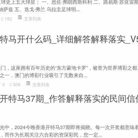
球史上五大球星： 一、恩佐·弗朗西斯科利 二、路易斯·苏亚雷斯
纳萨兹 五、迭戈·弗兰 乌拉圭足球明...
182
文章列表
门特马开什么码_详细解答解释落实_V51
澳门，这座拥有百年历史的“东方蒙地卡罗”，被誉为世界博彩之
之一，澳门的博彩行业吸引了无数来自...
0
309
文章列表
港开特马37期_作答解释落实的民间信
光中，2024今晚香港开特马37期即将揭晓。每一次开奖都意味
，而作为长期关注六合彩的资深彩民，您一定...