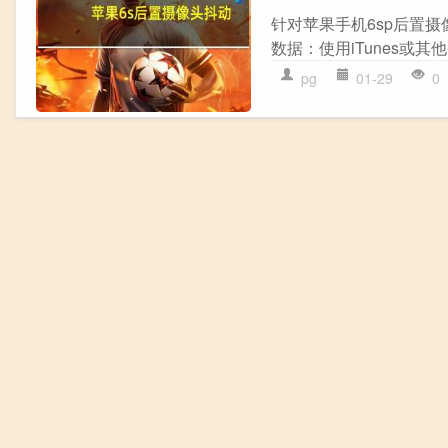
针对苹果手机6sp后置摄
数据：使用iTunes或其
pg
01-29
0