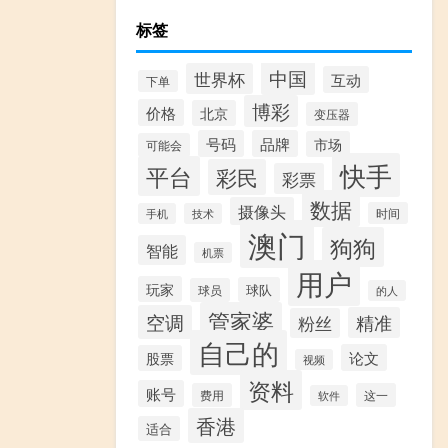
标签
中国
世界杯
互动
下单
博彩
价格
北京
变压器
号码
品牌
市场
可能会
快手
平台
彩民
彩票
数据
摄像头
时间
手机
技术
澳门
狗狗
智能
机票
用户
玩家
球队
球员
的人
管家婆
空调
精准
粉丝
自己的
论文
股票
视频
资料
账号
费用
这一
软件
香港
适合