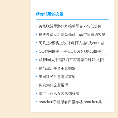
猜你想看的文章
英雄联盟手游代练接单平台 - dy低价免费刷_业务qq业务网
刷拼多多助力网站低价 - qq空间总访客量
阿凡达2票房上映时间 阿凡达2成2022全球票房亚军
QQ代网快手 一手QQ批发(代刷qq快手)
成都led太阳能路灯厂家哪家口碑好 太阳能路灯生产厂家
猴与虎八字合不合婚姻
美国移民注意哪些事项
狗狗为什么蛋蛋黑
淘宝上什么女装店铺好看
nba2k20手机版有库里存档 nba2k20典藏存档版下载