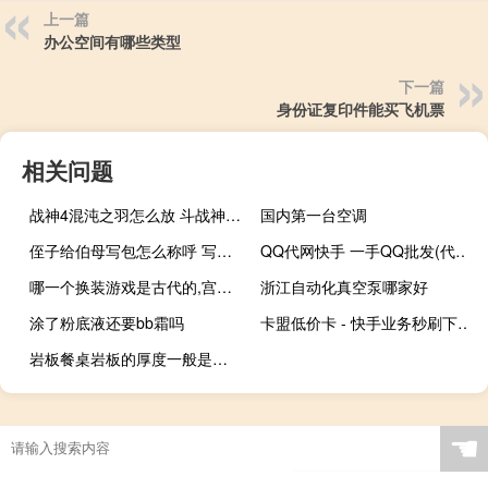
上一篇
办公空间有哪些类型
下一篇
身份证复印件能买飞机票
相关问题
战神4混沌之羽怎么放 斗战神怎么开启混沌模式
国内第一台空调
侄子给伯母写包怎么称呼 写包称呼大全写包格式
QQ代网快手 一手QQ批发(代刷qq快手)
哪一个换装游戏是古代的,宫廷,小花仙 古代换装化妆小游戏大全
浙江自动化真空泵哪家好
涂了粉底液还要bb霜吗
卡盟低价卡 - 快手业务秒刷下单网站
岩板餐桌岩板的厚度一般是多少
☚