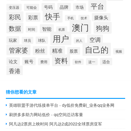
平台
号码
品牌
市场
变压器
可能会
快手
彩民
彩票
摄像头
手机
技术
澳门
狗狗
数据
智能
时间
机票
用户
空调
玩家
球队
球员
的人
自己的
管家婆
精准
粉丝
股票
视频
资料
论文
账号
适合
费用
这一
软件
香港
猜你想看的文章
英雄联盟手游代练接单平台 - dy低价免费刷_业务qq业务网
刷拼多多助力网站低价 - qq空间总访客量
阿凡达2票房上映时间 阿凡达2成2022全球票房亚军