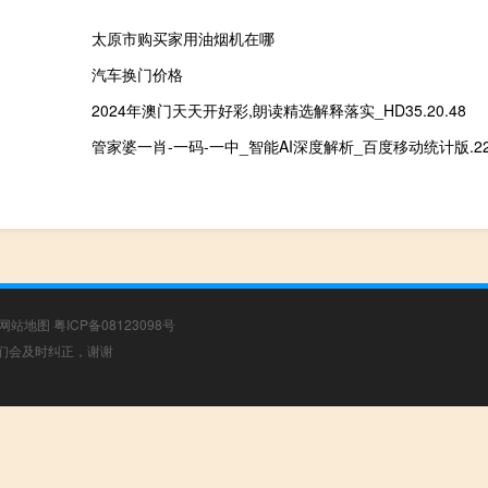
太原市购买家用油烟机在哪
汽车换门价格
2024年澳门天天开好彩,朗读精选解释落实_HD35.20.48
管家婆一肖-一码-一中_智能AI深度解析_百度移动统计版.223
网站地图
粤ICP备08123098号
，我们会及时纠正，谢谢