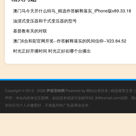
澳门马今天开什么特马_精选作答解释落实_iPhone版v89.33.18
油浸式变压器和干式变压器的型号
基督教有关的对联
澳门6合和彩官网开奖--作答解释落实的民间信仰--V23.84.52
时光正好开播时间 时光正好在哪个台播出
Copyright © 2012 - 2026
声派音响网
Powered by
网站分类目录
|
精选推荐文章
|
声明：本站内容来自互联网，如信息有错误可发邮件到f_fb#foxmail.com说明
本站仅为个人兴趣爱好，不接盈利性广告及商业合作