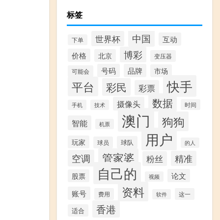
标签
中国
世界杯
互动
下单
博彩
价格
北京
变压器
号码
品牌
市场
可能会
快手
平台
彩民
彩票
数据
摄像头
时间
手机
技术
澳门
狗狗
智能
机票
用户
玩家
球队
球员
的人
管家婆
空调
精准
粉丝
自己的
论文
股票
视频
资料
账号
费用
这一
软件
香港
适合