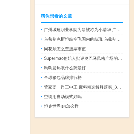
猜你想看的文章
广州城建职业学院为啥被称为小清华 广州城建职业学院怎么样
乌兹别克斯坦航空飞国内的航班 乌兹别克斯坦vs中国
同花顺怎么查股票市值
Supermac创始人批评奥巴马风格广场的繁琐规定
狗狗发热喂什么药最好
全球箱包品牌排行榜
管家婆一肖王中王,废料精选解释落实_3DM4.92.50
空调用自动模式好吗
坦克世界is4怎么样