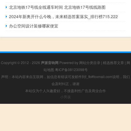
北京地铁17号线全线通车时间 北京地铁17号线线路图
2024年新奥开什么今晚，未来精选答案落实_排行榜715.222
办公空间设计装修哪家便宜
Copyright © 2012 - 2026
声派音响网
Powered by
网站分类目录
|
精选推荐文章
|
网
站地图
粤ICP备08123098号
声明：本站内容来自互联网，如信息有错误可发邮件到f_fb#foxmail.com说明，我们
会及时纠正，谢谢
本站仅为个人兴趣爱好，不接盈利性广告及商业合作
小男孩