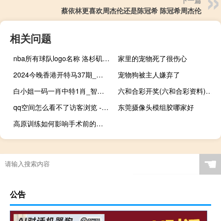
蔡依林更喜欢周杰伦还是陈冠希 陈冠希周杰伦
相关问题
nba所有球队logo名称 洛杉矶湖人队logo
家里的宠物死了很伤心
2024今晚香港开特马37期_作答解释落实的民间信仰_手机版061.418
宠物狗被主人嫌弃了
白小姐一码一肖中特1肖_智能AI深度解析_iPhone版v11.64.334
六和合彩开奖(六和合彩资料)--值得支持--网页版v093.847
qq空间怎么看不了访客浏览 - 抖音苹果手机怎么充值 dy点赞充值秒到
东莞摄像头模组胶哪家好
高原训练如何影响手术前的准备工作
☚
公告