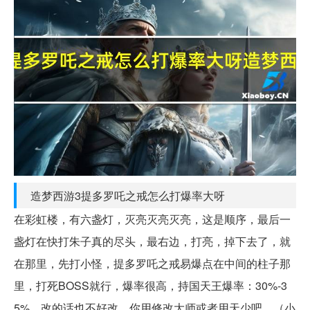
造梦西游3提多罗吒之戒怎么打爆率大呀
在彩虹楼，有六盏灯，灭亮灭亮灭亮，这是顺序，最后一
盏灯在快打朱子真的尽头，最右边，打亮，掉下去了，就
在那里，先打小怪，提多罗吒之戒易爆点在中间的柱子那
里，打死BOSS就行，爆率很高，持国天王爆率：30%-3
5%，改的话也不好改，你用修改大师或者用天少吧，（小