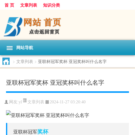
首 页
文章列表
知识分类
网站导航
>
文章列表
>
亚联杯冠军奖杯 亚冠奖杯叫什么名字
亚联杯冠军奖杯 亚冠奖杯叫什么名字
文章列表
网友:
yl
2024-11-27 03:20:40
奖杯
亚联杯冠军