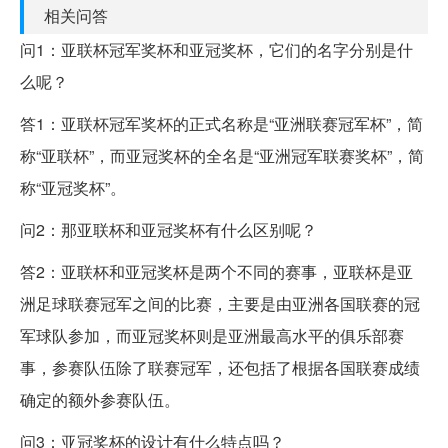
相关问答
问1：亚联杯冠军奖杯和亚冠奖杯，它们的名字分别是什
么呢？
答1：亚联杯冠军奖杯的正式名称是“亚洲联赛冠军杯”，简
称“亚联杯”，而亚冠奖杯的全名是“亚洲冠军联赛奖杯”，简
称“亚冠奖杯”。
问2：那亚联杯和亚冠奖杯有什么区别呢？
答2：亚联杯和亚冠奖杯是两个不同的赛事，亚联杯是亚
洲足球联赛冠军之间的比赛，主要是由亚洲各国联赛的冠
军球队参加，而亚冠奖杯则是亚洲最高水平的俱乐部赛
事，参赛队伍除了联赛冠军，还包括了根据各国联赛成绩
确定的额外参赛队伍。
问3：亚冠奖杯的设计有什么特点吗？