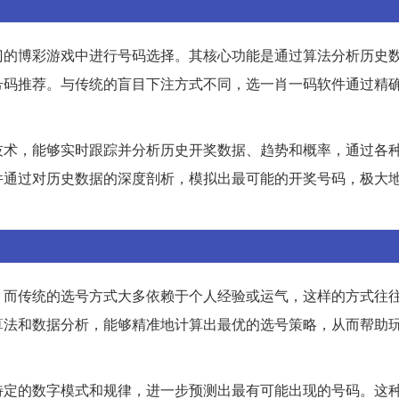
门的博彩游戏中进行号码选择。其核心功能是通过算法分析历史
号码推荐。与传统的盲目下注方式不同，选一肖一码软件通过精
技术，能够实时跟踪并分析历史开奖数据、趋势和概率，通过各
件通过对历史数据的深度剖析，模拟出最可能的开奖号码，极大
。而传统的选号方式大多依赖于个人经验或运气，这样的方式往
算法和数据分析，能够精准地计算出最优的选号策略，从而帮助
特定的数字模式和规律，进一步预测出最有可能出现的号码。这