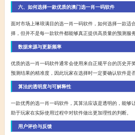
六、如何选择一款优质的澳门选一肖一码软件
面对市场上琳琅满目的选一肖一码软件，如何选择一款适
择，但并不是每一款软件都能够真正提供高质量的预测服
数据来源与更新频率
优质的选一肖一码软件通常会使用来自正规平台的历史开
预测结果的精准度，因此玩家在选择时一定要确认软件是
算法的透明度与可解释性
一款优秀的选一肖一码软件，其算法应该是透明的，能够
助于玩家在实际使用过程中对软件做出更加理性的判断。
用户评价与反馈