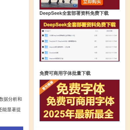
DeepSeek全套部署资料免费下载
免费可商用字体批量下载
数据分析和
还能显著提