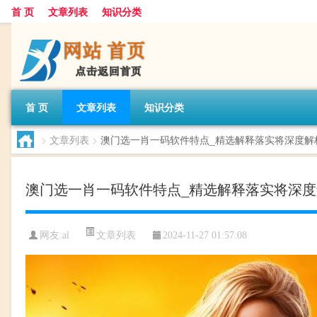
首 页
文章列表
知识分类
首 页
文章列表
知识分类
>
文章列表
>
澳门选一肖一码软件特点_精选解释落实将深度解析_G
澳门选一肖一码软件特点_精选解释落实将深度解析_
文章列表
网友:
al
2024-11-27 01:57:08