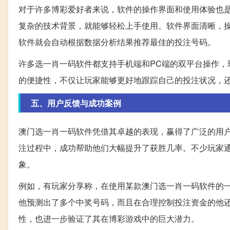
对于许多博彩爱好者来说，软件的操作界面和使用体验也
复杂的技术背景，就能够轻松上手使用。软件界面清晰，
软件就会自动根据数据分析结果推荐最佳的投注号码。
许多选一肖一码软件都支持手机端和PC端的双平台操作
的便捷性，不仅让玩家能够更好地跟踪自己的投注状况，
五、用户反馈与成功案例
澳门选一肖一码软件凭借其卓越的表现，赢得了广泛的用
注过程中，成功帮助他们大幅提升了获胜几率。不少玩家
象。
例如，有玩家分享称，在使用某款澳门选一肖一码软件的一
他预测出了多个中奖号码，而且在合理控制投注资金的他
性，也进一步验证了其在博彩游戏中的巨大潜力。