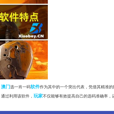
澳门
软件
，
选一肖一码
作为其中的一个突出代表，凭借其精准的
玩家
。通过利用该软件，
不仅能够有效提高自己的选码准确率，