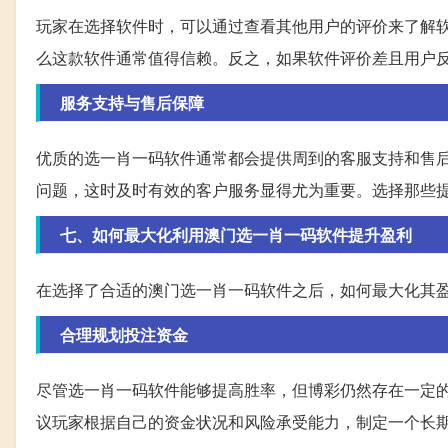
玩家在选择软件时，可以通过查看其他用户的评价来了解
么这款软件通常值得信赖。反之，如果软件评价差且用户
服务支持与售后保障
优质的选一肖一码软件通常都会提供周到的客服支持和售
问题，这时及时有效的客户服务显得尤为重要。选择那些
七、如何最大化利用澳门选一肖一码软件提升盈利
在选择了合适的澳门选一肖一码软件之后，如何最大化其
合理规划投注资金
尽管选一肖一码软件能够提高胜率，但博彩仍然存在一定
议玩家根据自己的资金状况和风险承受能力，制定一个长