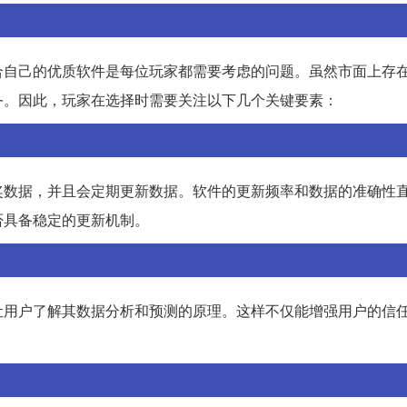
合自己的优质软件是每位玩家都需要考虑的问题。虽然市面上存
务。因此，玩家在选择时需要关注以下几个关键要素：
奖数据，并且会定期更新数据。软件的更新频率和数据的准确性
否具备稳定的更新机制。
让用户了解其数据分析和预测的原理。这样不仅能增强用户的信