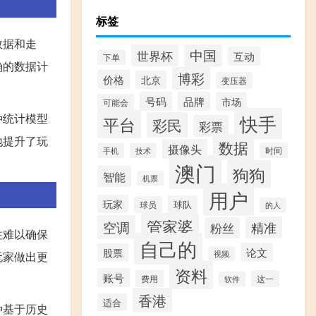
标签
数据和走
中国
世界杯
互动
下单
确的数据计
博彩
价格
北京
变压器
号码
品牌
市场
可能会
种统计模型
快手
平台
彩民
彩票
地提升了玩
数据
摄像头
时间
手机
技术
澳门
狗狗
智能
机票
用户
玩家
球队
球员
的人
管家婆
空调
精准
粉丝
往难以确保
自己的
论文
股票
玩家做出更
视频
资料
账号
费用
这一
软件
香港
适合
种基于历史