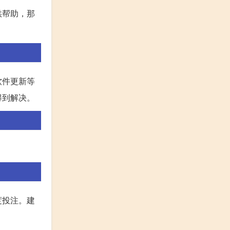
供帮助，那
软件更新等
得到解决。
度投注。建