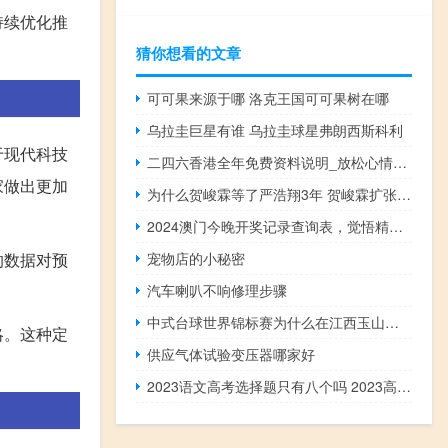
持续优化推
猜你想看的文章
可可果来源于哪 洛克王国可可果树在哪
乌拉圭巨星有谁 乌拉圭球星弗朗西斯科利
于现代科技
二四六香港全年免费资料说明_放松心情的绝佳选择_安卓版174.878
家做出更加
为什么贺峻霖等了严浩翔3年 贺峻霖扩张给严浩翔看
2024澳门今晚开奖记录查询表，觉悟精选答案落实_LF3.278
的数据对预
宠物店的小秘密
汽车喇叭不响修理步骤
中式台球世界锦标赛为什么在江西玉山县举行 中式台球世界锦标赛
略。这种定
供应气体试验变压器哪家好
2023语文高考选择题只有八个吗 2023高考语文新高考一卷