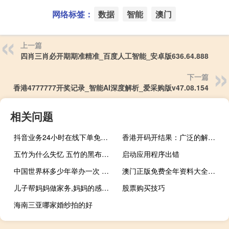
网络标签：
数据
智能
澳门
上一篇
四肖三肖必开期期准精准_百度人工智能_安卓版636.64.888
下一篇
香港4777777开奖记录_智能AI深度解析_爱采购版v47.08.154
相关问题
抖音业务24小时在线下单免费qq空间刷赞神器苹果
香港开码开结果：广泛的解读AI分析-3528.ISO.647
五竹为什么失忆 五竹的黑布后面是什么
启动应用程序出错
中国世界杯多少年举办一次 中国举办过世界杯没有
澳门正版免费全年资料大全旅游团(澳门正版免费资料大全新闻)--精彩对决解析--3DM52.89.52
儿子帮妈妈做家务,妈妈的感受 帮父母做家务的感受
股票购买技巧
海南三亚哪家婚纱拍的好