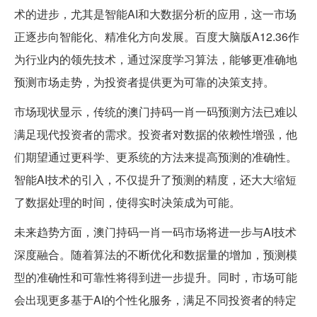
术的进步，尤其是智能AI和大数据分析的应用，这一市场
正逐步向智能化、精准化方向发展。百度大脑版A12.36作
为行业内的领先技术，通过深度学习算法，能够更准确地
预测市场走势，为投资者提供更为可靠的决策支持。
市场现状显示，传统的澳门持码一肖一码预测方法已难以
满足现代投资者的需求。投资者对数据的依赖性增强，他
们期望通过更科学、更系统的方法来提高预测的准确性。
智能AI技术的引入，不仅提升了预测的精度，还大大缩短
了数据处理的时间，使得实时决策成为可能。
未来趋势方面，澳门持码一肖一码市场将进一步与AI技术
深度融合。随着算法的不断优化和数据量的增加，预测模
型的准确性和可靠性将得到进一步提升。同时，市场可能
会出现更多基于AI的个性化服务，满足不同投资者的特定