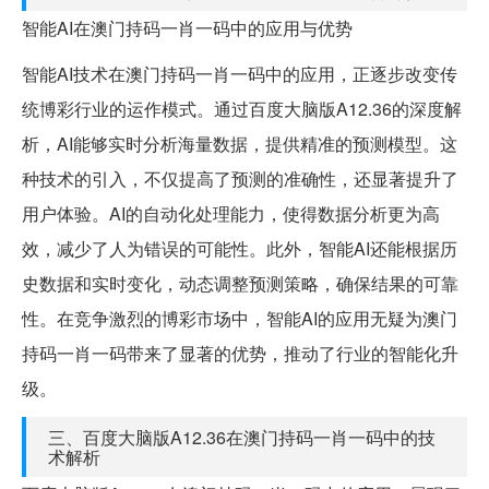
智能AI在澳门持码一肖一码中的应用与优势
智能AI技术在澳门持码一肖一码中的应用，正逐步改变传
统博彩行业的运作模式。通过百度大脑版A12.36的深度解
析，AI能够实时分析海量数据，提供精准的预测模型。这
种技术的引入，不仅提高了预测的准确性，还显著提升了
用户体验。AI的自动化处理能力，使得数据分析更为高
效，减少了人为错误的可能性。此外，智能AI还能根据历
史数据和实时变化，动态调整预测策略，确保结果的可靠
性。在竞争激烈的博彩市场中，智能AI的应用无疑为澳门
持码一肖一码带来了显著的优势，推动了行业的智能化升
级。
三、百度大脑版A12.36在澳门持码一肖一码中的技
术解析