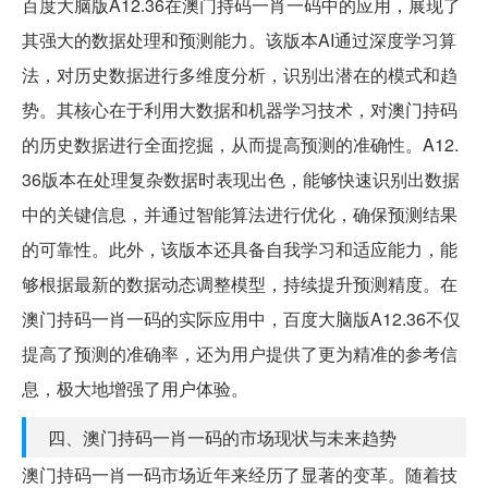
百度大脑版A12.36在澳门持码一肖一码中的应用，展现了
其强大的数据处理和预测能力。该版本AI通过深度学习算
法，对历史数据进行多维度分析，识别出潜在的模式和趋
势。其核心在于利用大数据和机器学习技术，对澳门持码
的历史数据进行全面挖掘，从而提高预测的准确性。A12.
36版本在处理复杂数据时表现出色，能够快速识别出数据
中的关键信息，并通过智能算法进行优化，确保预测结果
的可靠性。此外，该版本还具备自我学习和适应能力，能
够根据最新的数据动态调整模型，持续提升预测精度。在
澳门持码一肖一码的实际应用中，百度大脑版A12.36不仅
提高了预测的准确率，还为用户提供了更为精准的参考信
息，极大地增强了用户体验。
四、澳门持码一肖一码的市场现状与未来趋势
澳门持码一肖一码市场近年来经历了显著的变革。随着技