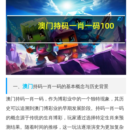
澳门
一、
持码一肖一码的基本概念与历史背景
澳门持码一肖一码，作为博彩业中的一个独特现象，其历
史可以追溯到澳门博彩业的早期发展阶段。持码一肖一码
的概念源于传统的生肖博彩，玩家通过选择特定生肖来预
测结果。随着时间的推移，这一玩法逐渐演变为更加复杂