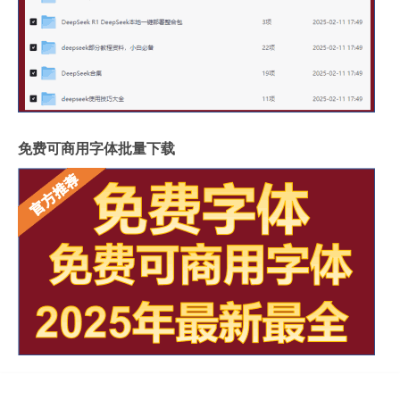
免费可商用字体批量下载