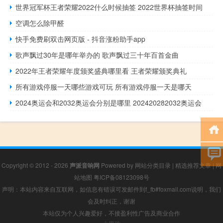
世界冠军杯王者荣耀2022什么时候抽签 2022世界杯抽签时间
空调怎么除甲醛
快手免费刷双击网页版 - 抖音涨粉助手app
歌声飘过30年是哪年举办的 歌声飘过三十年百首金曲
2022年王者荣耀年度颁奖盛典哪里看 王者荣耀颁奖典礼
所有游戏停服一天哪些游戏可玩 所有游戏停服一天是哪天
2024奥运会和2032奥运会分别是哪里 202420282032奥运会
Copyright © 2012 - 2026
声派音响网
Powered by
网站分类目录
|
精选推荐文章
|
网
站地图
粤ICP备08123098号
声明：本站内容来自互联网，如信息有错误可发邮件到f_fb#foxmail.com说明，我们
会及时纠正，谢谢
本站仅为个人兴趣爱好，不接盈利性广告及商业合作