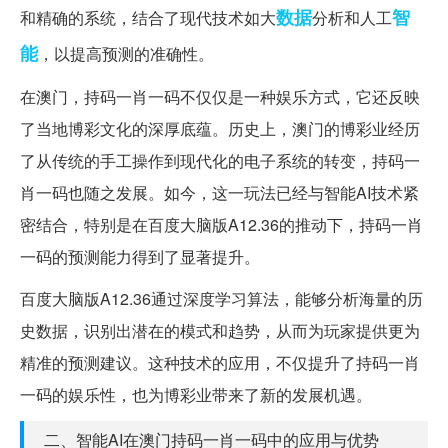
数据
智
和精确的系统，结合了现代技术如大
分析和人工
能
，以提高预测的准确性。
在澳门，持码一肖一码不仅仅是一种娱乐方式，它还反映
了当地博彩文化的深厚底蕴。历史上，澳门的博彩业经历
了从传统的手工操作到现代化的电子系统的转变，持码一
肖一码也随之发展。如今，这一玩法已经与智能AI技术紧
密结合，特别是在百度大脑版A12.36的推动下，持码一肖
一码的预测能力得到了显著提升。
百度大脑版A12.36通过深度学习算法，能够分析海量的历
史数据，识别出潜在的模式和趋势，从而为玩家提供更为
精准的预测建议。这种技术的应用，不仅提升了持码一肖
一码的娱乐性，也为博彩业带来了新的发展机遇。
二、智能AI在澳门持码一肖一码中的应用与优势