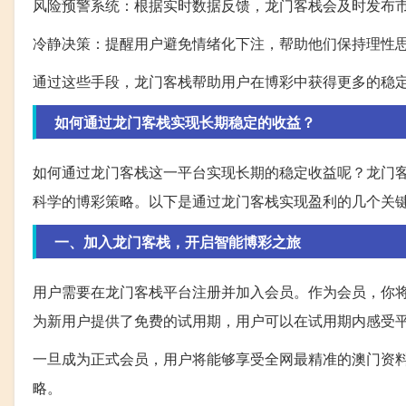
风险预警系统：根据实时数据反馈，龙门客栈会及时发布
冷静决策：提醒用户避免情绪化下注，帮助他们保持理性
通过这些手段，龙门客栈帮助用户在博彩中获得更多的稳
如何通过龙门客栈实现长期稳定的收益？
如何通过龙门客栈这一平台实现长期的稳定收益呢？龙门
科学的博彩策略。以下是通过龙门客栈实现盈利的几个关
一、加入龙门客栈，开启智能博彩之旅
用户需要在龙门客栈平台注册并加入会员。作为会员，你
为新用户提供了免费的试用期，用户可以在试用期内感受
一旦成为正式会员，用户将能够享受全网最精准的澳门资
略。