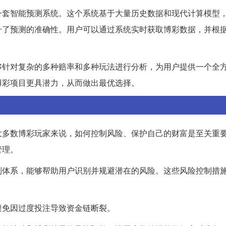
一套智能预测系统。这个系统基于大量历史数据和现代计算模型
升了预测的准确性。用户可以通过系统实时获取博彩数据，并根
够针对复杂的多种赔率和多种玩法进行分析，为用户提供一个全
博彩项目更具潜力，从而做出最优选择。
大多数博彩玩家来说，如何控制风险、保护自己的财富是至关重
管理。
制体系，能够帮助用户识别并规避潜在的风险。这些风险控制措
避免因过度投注导致资金链断裂。