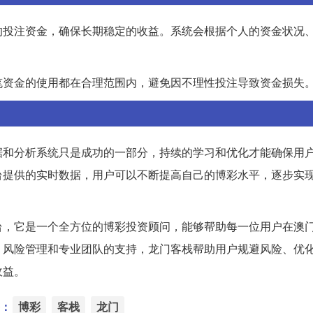
的投注资金，确保长期稳定的收益。系统会根据个人的资金状况
笔资金的使用都在合理范围内，避免因不理性投注导致资金损失
据和分析系统只是成功的一部分，持续的学习和优化才能确保用
台提供的实时数据，用户可以不断提高自己的博彩水平，逐步实
台，它是一个全方位的博彩投资顾问，能够帮助每一位用户在澳
、风险管理和专业团队的支持，龙门客栈帮助用户规避风险、优
收益。
：
博彩
客栈
龙门