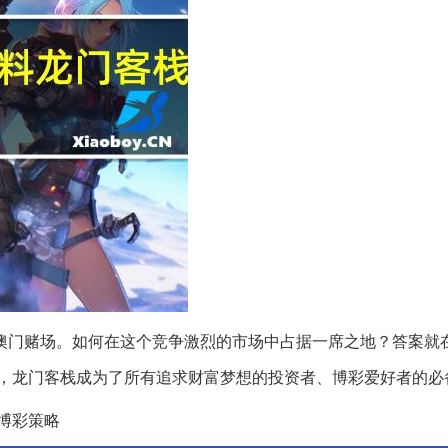
澳门赌场。如何在这个竞争激烈的市场中占据一席之地？答案就
，龙门客栈成为了所有追求财富梦想的投资者、博彩爱好者的必
,博彩策略