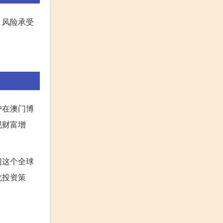
、风险承受
。
户在澳门博
现财富增
门这个全球
化投资策