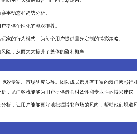
的赛事动态和趋势分析。
用户提供个性化的游戏推荐。
出玩家的行为模式，为每个用户提供量身定制的博彩策略。
的风险，从而大大提升了整体的盈利概率。
、博彩专家、市场研究员等。团队成员都具有丰富的澳门博彩行
分析，龙门客栈能够为用户提供最具时效性和专业性的博彩建议
势分析，让用户能够更好地把握博彩市场的风向，帮助他们规避