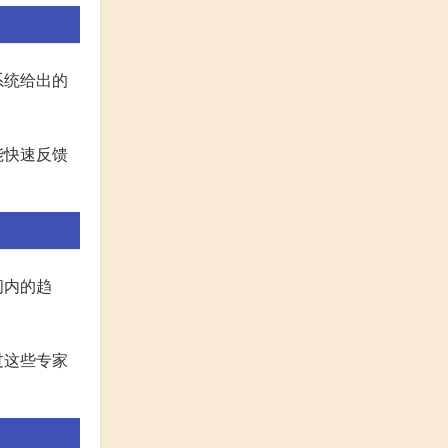
系统给出的
能快速反馈
间内的趋
过这些专家