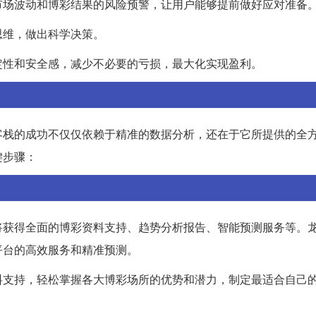
市场波动和博彩结果的风险预警，让用户能够提前做好应对准备
思维，做出科学决策。
定性和安全感，减少不必要的亏损，最大化实现盈利。
客栈的成功不仅仅依赖于精准的数据分析，还在于它所提供的全
键步骤：
将获得全面的博彩资料支持、趋势分析报告、智能预测服务等。
平台的高效服务和精准预测。
料支持，轻松掌握各大博彩场所的优势和潜力，制定最适合自己