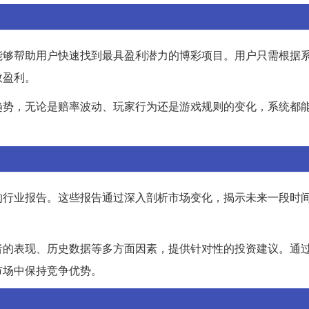
能够帮助用户快速找到最具盈利潜力的博彩项目。用户只需根据
效盈利。
趋势，无论是赔率波动、玩家行为还是游戏规则的变化，系统都
的行业报告。这些报告通过深入剖析市场变化，揭示未来一段时
者的表现、历史数据等多方面因素，提供针对性的投资建议。通
市场中保持竞争优势。