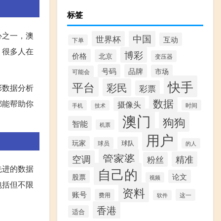
标签
心之一，澳
中国
世界杯
互动
下单
，很多人在
博彩
价格
北京
变压器
号码
品牌
市场
可能会
快手
平台
彩民
彩数据分析
彩票
数据
都能帮助你
摄像头
时间
手机
技术
澳门
狗狗
智能
机票
用户
玩家
球队
球员
的人
管家婆
空调
精准
粉丝
先进的数据
自己的
论文
股票
视频
包括但不限
资料
账号
费用
这一
软件
香港
适合