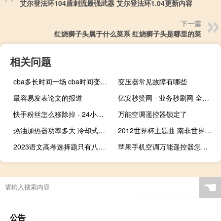
艾尔登法环104盾刺流最强武器 艾尔登法环1.04更新内容
下一篇
红烧狮子头属于什么菜系 红烧狮子头是哪里的菜
相关问题
cba多长时间一场 cba时间变成12分钟了吗
变压器常见故障有哪些
最容易发表论文的报道
亿安秒赞网 - 业务秒刷网 全网最便宜 24小时自动发卡平台
快手粉丝怎么移除掉 - 24小时qq业务自助下单平台
万能空调遥控器锁定了
热油加热器功率多大 冷却式导热油加热器
2012世界杯主题曲 南非世界杯主题曲叫什么
2023语文高考选择题只有八个吗 2023高考语文新高考一卷
苹果手机空调万能遥控器怎么用
☚
公告