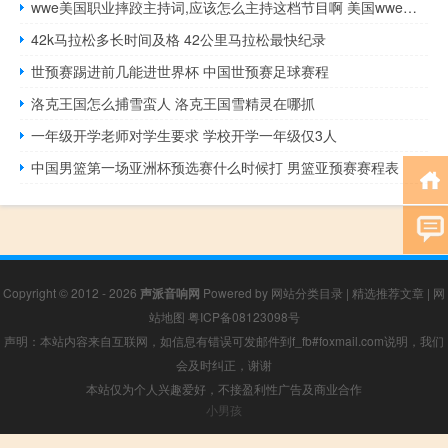
wwe美国职业摔跤主持词,应该怎么主持这档节目啊 美国wwe美国职业摔角
42k马拉松多长时间及格 42公里马拉松最快纪录
世预赛踢进前几能进世界杯 中国世预赛足球赛程
洛克王国怎么捕雪蛮人 洛克王国雪精灵在哪抓
一年级开学老师对学生要求 学校开学一年级仅3人
中国男篮第一场亚洲杯预选赛什么时候打 男篮亚预赛赛程表
Copyright © 2012 - 2026
声派音响网
Powered by
网站分类目录
|
精选推荐文章
|
网
站地图
粤ICP备08123098号
声明：本站内容来自互联网，如信息有错误可发邮件到f_fb#foxmail.com说明，我们
会及时纠正，谢谢
本站仅为个人兴趣爱好，不接盈利性广告及商业合作
小男孩