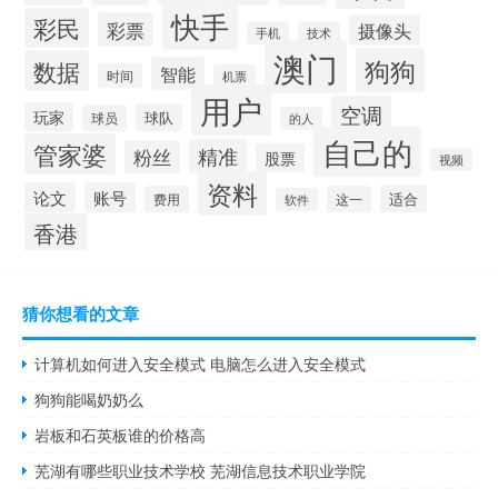
快手
彩民
彩票
摄像头
手机
技术
澳门
狗狗
数据
智能
时间
机票
用户
空调
玩家
球队
球员
的人
自己的
管家婆
精准
粉丝
股票
视频
资料
论文
账号
适合
费用
这一
软件
香港
猜你想看的文章
计算机如何进入安全模式 电脑怎么进入安全模式
狗狗能喝奶奶么
岩板和石英板谁的价格高
芜湖有哪些职业技术学校 芜湖信息技术职业学院