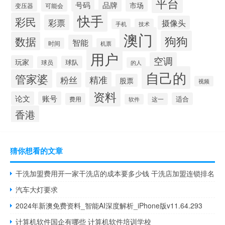
平台
号码
品牌
市场
变压器
可能会
快手
彩民
彩票
摄像头
手机
技术
澳门
狗狗
数据
智能
时间
机票
用户
空调
玩家
球队
球员
的人
自己的
管家婆
精准
粉丝
股票
视频
资料
论文
账号
适合
费用
这一
软件
香港
猜你想看的文章
干洗加盟费用开一家干洗店的成本要多少钱 干洗店加盟连锁排名
汽车大灯要求
2024年新澳免费资料_智能AI深度解析_iPhone版v11.64.293
计算机软件国企有哪些 计算机软件培训学校