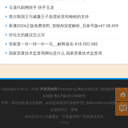
玉溪代刷网快手 快手玉龙
查尔斯国王与威廉王子急需哈里和梅根的支持
新澳2024正版免费资料_智能AI深度解析_百家号版v47.08.655
对论文的建议怎么写
管家婆一肖一特一中一马__解释落实-918.ISO.085
国家质量技术监督局网站是什么 国家质量技术监督局
Copyright © 2012 - 2026
声派音响网
Powered by
网站分类目录
|
精选推荐文章
|
网
站地图
粤ICP备08123098号
声明：本站内容来自互联网，如信息有错误可发邮件到f_fb#foxmail.com说明，我们
会及时纠正，谢谢
本站仅为个人兴趣爱好，不接盈利性广告及商业合作
小男孩