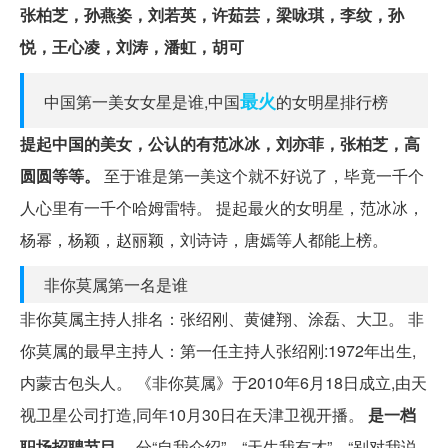
张柏芝，孙燕姿，刘若英，许茹芸，梁咏琪，李纹，孙
悦，王心凌，刘涛，潘虹，胡可
最火
中国第一美女女星是谁,中国
的女明星排行榜
提起中国的美女，公认的有范冰冰，刘亦菲，张柏芝，高
圆圆等等。
至于谁是第一美这个就不好说了，毕竟一千个
人心里有一千个哈姆雷特。 提起最火的女明星，范冰冰，
杨幂，杨颖，赵丽颖，刘诗诗，唐嫣等人都能上榜。
非你莫属第一名是谁
非你莫属主持人排名：张绍刚、黄健翔、涂磊、大卫。 非
你莫属的最早主持人：第一任主持人张绍刚:1972年出生,
内蒙古包头人。 《非你莫属》于2010年6月18日成立,由天
视卫星公司打造,同年10月30日在天津卫视开播。
是一档
职场招聘节目。
分“自我介绍”、“天生我有才”、“别对我说