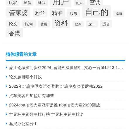
用户
空调
玩家
球队
球员
的人
自己的
管家婆
精准
粉丝
股票
视频
资料
论文
账号
适合
费用
这一
软件
香港
猜你想看的文章
濠江论坛澳门资料2024_智能AI深度解析_文心一言5G.213.1.118
论文题目哪个好找
2022年北京冬季奥运会奖牌 北京冬奥会奖牌榜2022
汽车美容店加盟店有哪些
2024cba扣篮大赛冠军是谁 nba扣篮大赛2020回放
世界杯主题歌曲排行榜 世界杯主题曲排名
县局办公室分工