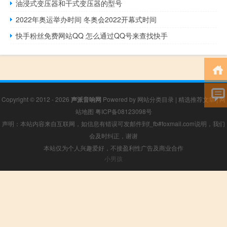
油浸式变压器和干式变压器的型号
2022年奥运举办时间 冬奥会2022开幕式时间
快手粉丝免费网站QQ 怎么通过QQ号来查找快手
Copyright © 2012 - 2026
声派音响网
Powered by
网站分类目录
|
精选推荐文章
|
网
站地图
粤ICP备08123098号
声明：本站内容来自互联网，如信息有错误可发邮件到f_fb#foxmail.com说明，我们
会及时纠正，谢谢
本站仅为个人兴趣爱好，不接盈利性广告及商业合作
小男孩