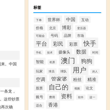
标签
中国
世界杯
互动
下单
博彩
价格
北京
变压器
号码
品牌
市场
可能会
快手
平台
彩民
彩票
数据
摄像头
时间
手机
技术
澳门
狗狗
智能
机票
到来。中国
用户
玩家
球队
球员
的人
管家婆
空调
精准
粉丝
自己的
论文
股票
视频
有一条龙，
资料
账号
费用
这一
软件
门。这些钞票
香港
适合
的再次确