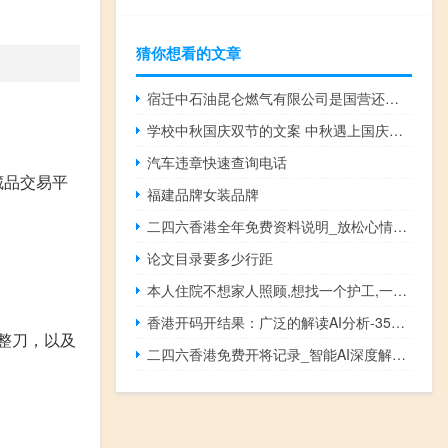
猜你想看的文章
宿迁中石油昆仑燃气有限公司是国营还是民营企业 中石油昆仑燃气
学校中秋国庆双节的文案 中秋遇上国庆双节图片
汽车违章快速查询电话
藏品交易平
福建品牌女装品牌
二四六香港全年免费资料说明_放松心情的绝佳选择_安卓版174.878
论文目录要多少行距
本人住院不想家人照顾,想找一个护工,一天多少钱 医院找护工一天多少钱
香港开码开结果：广泛的解读AI分析-3528.ISO.647
是整刀，以及
二四六香港免费开将记录_智能AI深度解析_百度大脑版A12.128