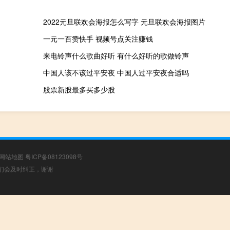
2022元旦联欢会海报怎么写字 元旦联欢会海报图片
一元一百赞快手 视频号点关注赚钱
来电铃声什么歌曲好听 有什么好听的歌做铃声
中国人该不该过平安夜 中国人过平安夜合适吗
股票新股最多买多少股
网站地图
粤ICP备08123098号
，我们会及时纠正，谢谢