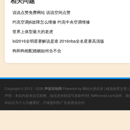
相关问题
说说点赞免费网站 说说空间点赞
约克空调j6故障怎么维修 约克中央空调维修
世界上体型最大的老虎
lol2016全明星赛解说是谁 2016nba全名星赛高清版
狗和狗相配婚姻如何合不合
Copyright © 2012 - 2026
声派音响网
Powered by
网站分类目录
|
精选推荐文章
|
声明：本站内容来自互联网，如信息有错误可发邮件到f_fb#foxmail.com说明
本站仅为个人兴趣爱好，不接盈利性广告及商业合作