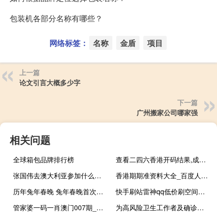
包装机各部分名称有哪些？
网络标签：
名称
金盾
项目
上一篇
论文引言大概多少字
下一篇
广州搬家公司哪家强
相关问题
全球箱包品牌排行榜
查看二四六香港开码结果,成例精选解释落实_iPhone83.55.22
张国伟去澳大利亚参加什么比赛 张国伟澳大利亚比赛夺冠
香港期期准资料大全_百度人工智能_安卓版636.64.118
历年兔年春晚 兔年春晚首次大联排
快手刷站雷神qq低价刷空间访客网站(代刷网快手雷神)
管家婆一码一肖澳门007期_百度人工智能_安卓版636.64.1334
为高风险卫生工作者及确诊病例密切接触者接种Mpox疫苗