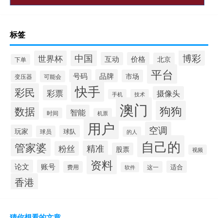
标签
中国
博彩
世界杯
互动
价格
北京
下单
平台
号码
品牌
市场
变压器
可能会
快手
彩民
彩票
摄像头
手机
技术
澳门
狗狗
数据
智能
时间
机票
用户
空调
玩家
球队
球员
的人
自己的
管家婆
精准
粉丝
股票
视频
资料
论文
账号
适合
费用
这一
软件
香港
猜你想看的文章