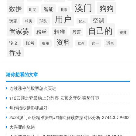
澳门
狗狗
数据
智能
时间
机票
用户
空调
玩家
球队
球员
的人
自己的
管家婆
精准
粉丝
股票
视频
资料
论文
账号
适合
费用
这一
软件
香港
猜你想看的文章
连续涨停的股票怎么买进
s12云顶之弈最稳上分阵容 云顶之弈S1强势阵容
焦作婚纱摄影哪里好
2o24澳门正版精准资料##辅助解读数据对比分析-2744.3D.A662
大兴哪能烧烤