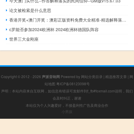
今天澳门买什么--作答解释落实的民间信仰--GM版v15.67.03
论文被检索是什么意思
香港开奖+澳门开奖：澳彩正版资料免费大全精准-精选解释落实-1173.3D.A22
c罗能否参加2024欧洲杯 2024欧洲杯德国队阵容
世界三大金刚座
Copyright © 2012 - 2026
声派音响网
Powered by
网站分类目录
|
精选推荐文章
|
网
站地图
粤ICP备08123098号
声明：本站内容来自互联网，如信息有错误可发邮件到f_fb#foxmail.com说明，我们
会及时纠正，谢谢
本站仅为个人兴趣爱好，不接盈利性广告及商业合作
小男孩