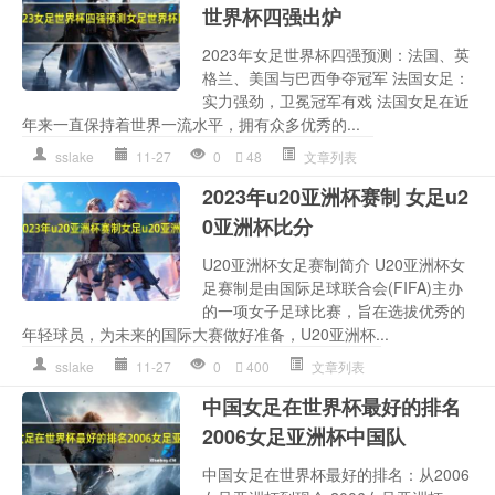
世界杯四强出炉
2023年女足世界杯四强预测：法国、英
格兰、美国与巴西争夺冠军 法国女足：
实力强劲，卫冕冠军有戏 法国女足在近
年来一直保持着世界一流水平，拥有众多优秀的...
sslake
11-27
0
48
文章列表
2023年u20亚洲杯赛制 女足u2
0亚洲杯比分
U20亚洲杯女足赛制简介 U20亚洲杯女
足赛制是由国际足球联合会(FIFA)主办
的一项女子足球比赛，旨在选拔优秀的
年轻球员，为未来的国际大赛做好准备，U20亚洲杯...
sslake
11-27
0
400
文章列表
中国女足在世界杯最好的排名
2006女足亚洲杯中国队
中国女足在世界杯最好的排名：从2006