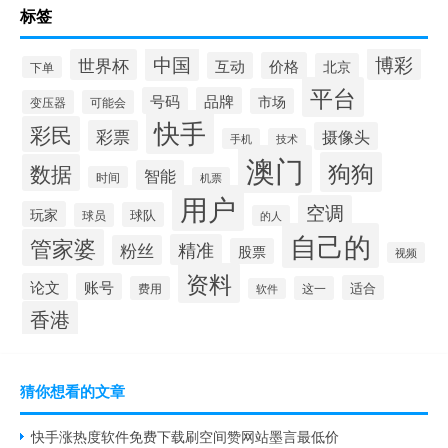
标签
中国
博彩
世界杯
互动
价格
北京
下单
平台
号码
品牌
市场
变压器
可能会
快手
彩民
彩票
摄像头
手机
技术
澳门
狗狗
数据
智能
时间
机票
用户
空调
玩家
球队
球员
的人
自己的
管家婆
精准
粉丝
股票
视频
资料
论文
账号
适合
费用
这一
软件
香港
猜你想看的文章
快手涨热度软件免费下载刷空间赞网站墨言最低价