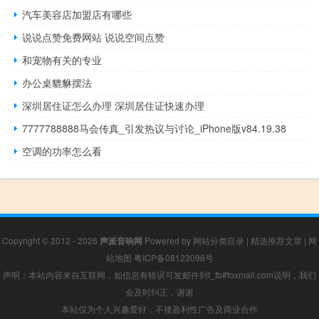
汽车美容店加盟店有哪些
说说点赞免费网站 说说空间点赞
和宠物有关的专业
办公桌貔貅摆法
深圳居住证怎么办理 深圳居住证快速办理
7777788888马会传真_引发热议与讨论_iPhone版v84.19.38
空调的功率怎么看
Copyright © 2012 - 2026
声派音响网
Powered by
网站分类目录
|
精选推荐文章
|
网
站地图
粤ICP备08123098号
声明：本站内容来自互联网，如信息有错误可发邮件到f_fb#foxmail.com说明，我们
会及时纠正，谢谢
本站仅为个人兴趣爱好，不接盈利性广告及商业合作