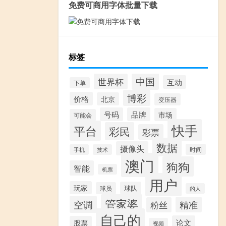
免费可商用字体批量下载
标签
中国
世界杯
互动
下单
博彩
价格
北京
变压器
号码
品牌
市场
可能会
快手
平台
彩民
彩票
数据
摄像头
时间
手机
技术
澳门
狗狗
智能
机票
用户
玩家
球队
球员
的人
管家婆
空调
精准
粉丝
自己的
论文
股票
视频