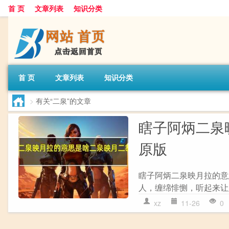
首 页
文章列表
知识分类
首 页
文章列表
知识分类
>
有关“二泉”的文章
瞎子阿炳二泉
原版
瞎子阿炳二泉映月拉的意
人，缠绵悱恻，听起来让人
xz
11-26
0