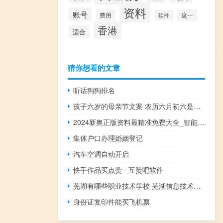
资料
账号
费用
这一
软件
香港
适合
猜你想看的文章
听话狗狗排名
孩子六岁的母亲节文案 农历六月初六是母亲节
2024新奥正版资料最精准免费大全_智能AI深度解析_百度移动统计版.213.1.464
集体户口办理婚姻登记
汽车空调自动开启
快手作品买点赞 - 互赞吧软件
芜湖有哪些职业技术学校 芜湖信息技术职业学院
身份证复印件能买飞机票