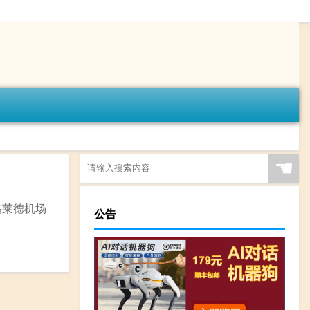
☚
格莱德机场
公告