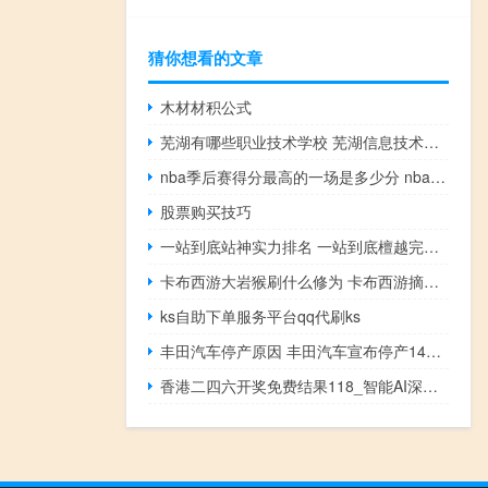
猜你想看的文章
木材材积公式
芜湖有哪些职业技术学校 芜湖信息技术职业学院
nba季后赛得分最高的一场是多少分 nba季后赛得分记录排名
股票购买技巧
一站到底站神实力排名 一站到底檀越完整版
卡布西游大岩猴刷什么修为 卡布西游摘椰子的老猴
ks自助下单服务平台qq代刷ks
丰田汽车停产原因 丰田汽车宣布停产14座工厂
香港二四六开奖免费结果118_智能AI深度解析_好看视频版v32.26.319