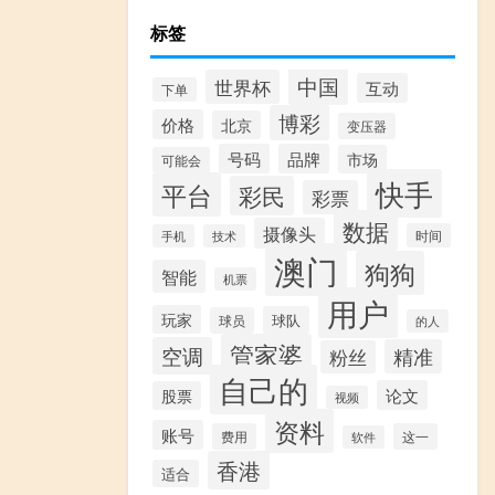
标签
中国
世界杯
互动
下单
博彩
价格
北京
变压器
号码
品牌
市场
可能会
快手
平台
彩民
彩票
数据
摄像头
时间
手机
技术
澳门
狗狗
智能
机票
用户
玩家
球队
球员
的人
管家婆
空调
精准
粉丝
自己的
论文
股票
视频
资料
账号
费用
这一
软件
香港
适合